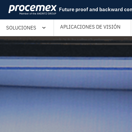
Skip
Future proof and backward co
to
content
APLICACIONES DE VISIÓN
SOLUCIONES