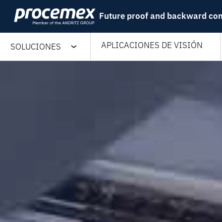
Skip
Future proof and backward co
to
content
APLICACIONES DE VISIÓN
SOLUCIONES