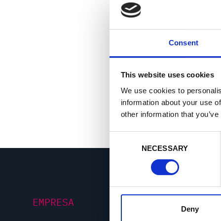
Consent
This website uses cookies
We use cookies to personalis
information about your use of
other information that you’ve
C
NECESSARY
o
n
s
e
n
EMPRESA
t
Deny
S