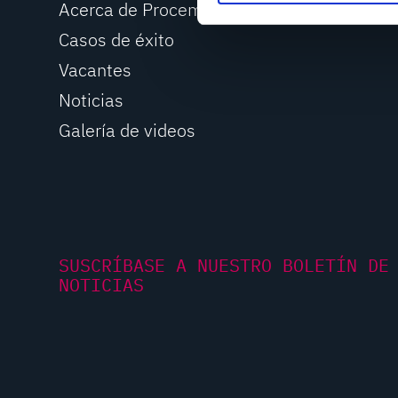
Acerca de Procemex
e
Casos de éxito
l
e
Vacantes
c
Noticias
t
Galería de videos
i
o
n
SUSCRÍBASE A NUESTRO BOLETÍN DE
NOTICIAS