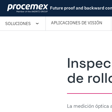
Skip
Future proof and backward co
to
content
APLICACIONES DE VISIÓN
SOLUCIONES
Inspec
de rol
La medición óptica a