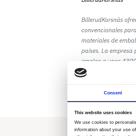
BillerudKorsnäs ofr
convencionales para 
materiales de embal
países. La empresa p
emplea a unos 4300 
anualmente unos 22.
www.billerudkorsna
Consent
This website uses cookies
We use cookies to personalis
information about your use of