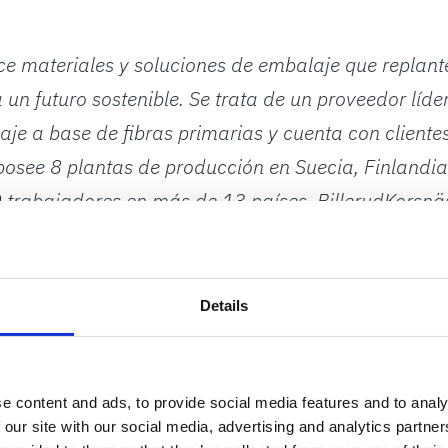
ece materiales y soluciones de embalaje que replan
un futuro sostenible. Se trata de un proveedor líd
aje a base de fibras primarias y cuenta con client
osee 8 plantas de producción en Suecia, Finlandia 
trabajadores en más de 13 países. BillerudKorsnä
000 millones de SEK y cotiza en el Nasdaq de Est
s.com
Details
e content and ads, to provide social media features and to analy
 our site with our social media, advertising and analytics partn