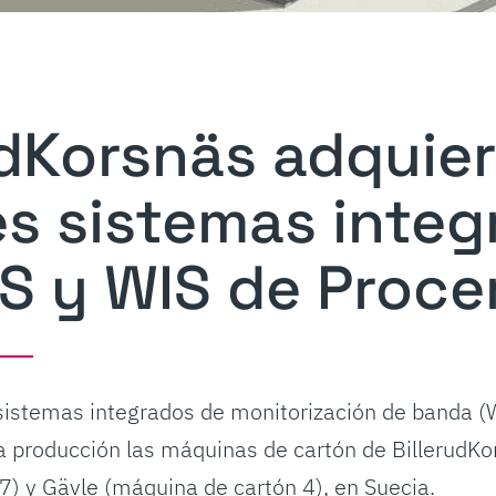
udKorsnäs adquie
s sistemas integ
S y WIS de Proc
sistemas integrados de monitorización de banda (
a producción las máquinas de cartón de BillerudK
7) y Gävle (máquina de cartón 4), en Suecia.