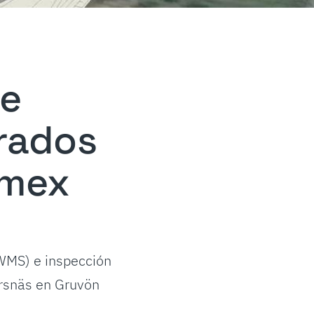
re
rados
emex
WMS) e inspección
orsnäs en Gruvön