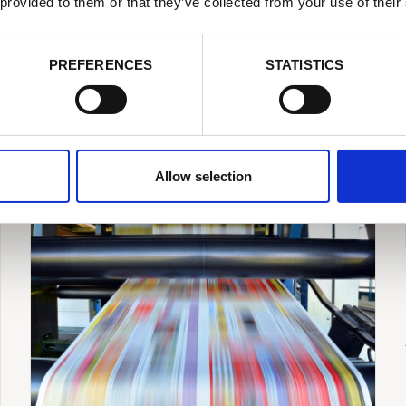
 provided to them or that they’ve collected from your use of their
More Success Stories
PREFERENCES
STATISTICS
Allow selection