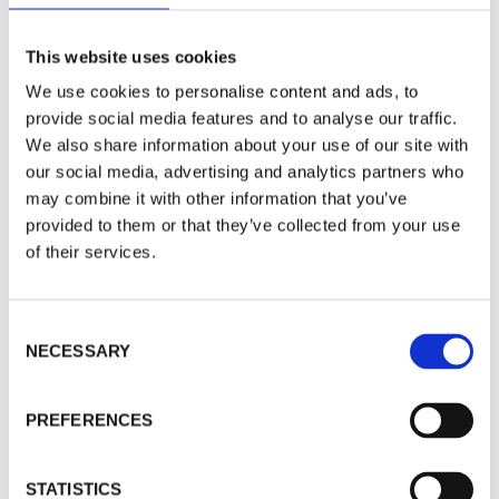
Menos residuos: aporta confianza a los
This website uses cookies
operadores para optimizar los intervalos de
We use cookies to personalise content and ads, to
lavado
provide social media features and to analyse our traffic.
Mejora la calidad de impresión
We also share information about your use of our site with
our social media, advertising and analytics partners who
Reduce las variaciones de un turno a otro y
may combine it with other information that you’ve
mejora el uso de prácticas óptimas
provided to them or that they’ve collected from your use
Evita los daños en las mantillas
of their services.
Reacción rápida y sencilla para visualizar y
eliminar las causas raíz que llevan a las roturas
C
de banda y los problemas con la calidad de la
NECESSARY
o
n
impresión
s
Reduce las conjeturas y mejora la eficiencia de
PREFERENCES
e
la prensa
n
Permite a los operadores ocuparse de los
t
STATISTICS