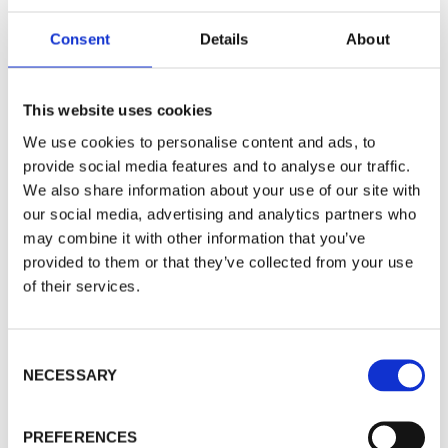
de funcionamiento en el extremo húmedo,
modo funcionamiento normal, etc.)
Consent
Details
About
Funciones
This website uses cookies
We use cookies to personalise content and ads, to
Vea imágenes en tiempo real con la resolución
provide social media features and to analyse our traffic.
We also share information about your use of our site with
de la cámara original
our social media, advertising and analytics partners who
Acceda a imágenes en directo para evaluar la
may combine it with other information that you’ve
situación actual y las necesidades
provided to them or that they’ve collected from your use
of their services.
Las imágenes en directo pueden visualizarse
en el tamaño y la posición que se desee en uno
o varios monitores de 42”
C
NECESSARY
o
Es posible crear varios perfiles para las
n
imágenes en directo con diferentes
s
PREFERENCES
configuraciones de máquina y responder a