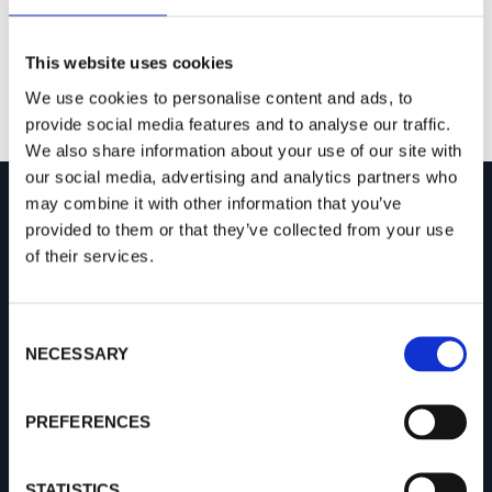
This website uses cookies
We use cookies to personalise content and ads, to
provide social media features and to analyse our traffic.
We also share information about your use of our site with
our social media, advertising and analytics partners who
may combine it with other information that you’ve
provided to them or that they’ve collected from your use
EMPRESA
of their services.
Acerca de Procemex
Casos de éxito
C
NECESSARY
Vacantes
o
n
Noticias
s
PREFERENCES
Galería de videos
e
n
t
STATISTICS