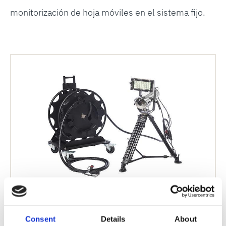
monitorización de hoja móviles en el sistema fijo.
Paquete de cámaras móviles
Consent
Details
About