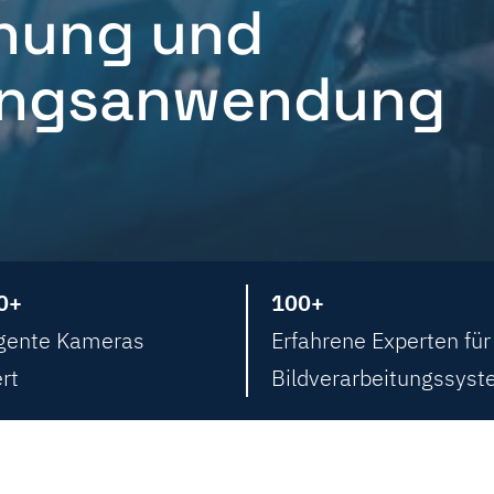
hung und
tungsanwendung
0+
100+
igente Kameras
Erfahrene Experten für
ert
Bildverarbeitungssys