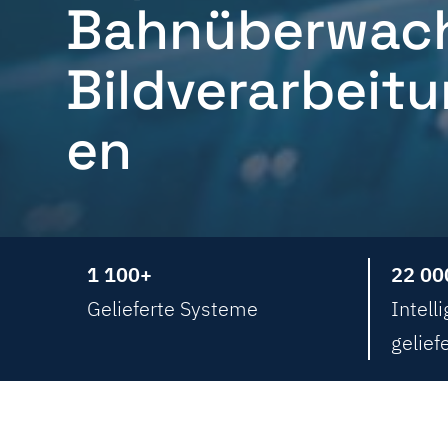
Bahnüberwac
Bildverarbei
en
1 100+
22 00
Gelieferte Systeme
Intell
gelief