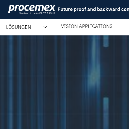
Skip
Future proof and backward co
to
content
VISION APPLICATIONS
LÖSUNGEN