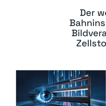
Der w
Bahnins
Bildver
Zellst