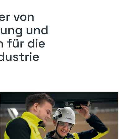
er von
hung und
 für die
dustrie