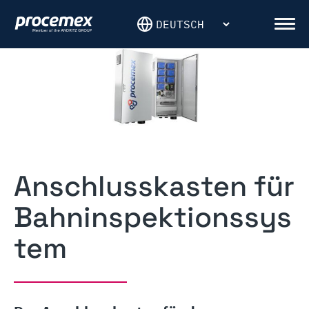
Skip
to
Men
content
Anschlusskasten für
Bahninspektionssys
tem