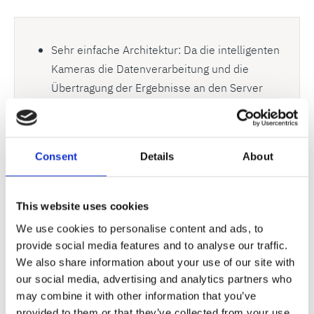
Sehr einfache Architektur: Da die intelligenten
Kameras die Datenverarbeitung und die
Übertragung der Ergebnisse an den Server
übernehmen, ist zwischen den Einheiten
lediglich eine Netzwerkverbindung erforderlich.
Problemlos zugängliche Elektronik (außerhalb
Consent
Details
About
der Rahmen)
Geringerer Verkabelungsaufwand dank
intelligenter Kameras – ein LWL-Kabel
This website uses cookies
zwischen WIS-Anschlusskasten und
We use cookies to personalise content and ads, to
Systemserver
provide social media features and to analyse our traffic.
Stromversorgung der Kamera in
We also share information about your use of our site with
Datenübertragung integriert (PoE)
our social media, advertising and analytics partners who
Echtzeitvorrichtungen wie die Reject Gate-
may combine it with other information that you’ve
provided to them or that they’ve collected from your use