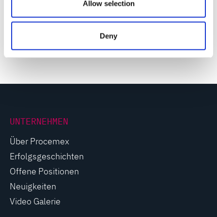
Stroboskopbeleuchtung
n
Allow selection
1300 x 800 x 300 mm
Deny
UNTERNEHMEN
Über Procemex
Erfolgsgeschichten
Offene Positionen
Neuigkeiten
Video Galerie