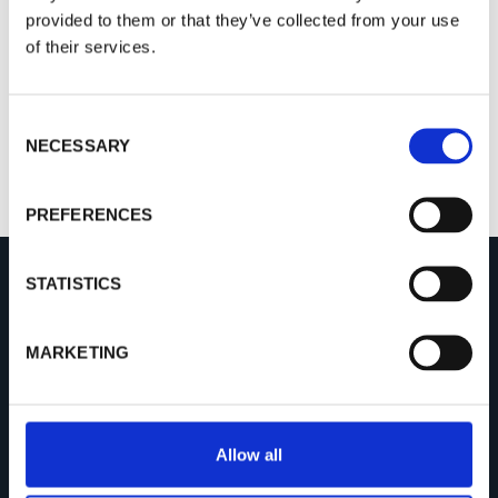
provided to them or that they’ve collected from your use
Standardkameragehäuse
of their services.
C
NECESSARY
o
n
s
PREFERENCES
e
n
t
STATISTICS
S
UNTERNEHMEN
e
MARKETING
l
Über Procemex
e
Erfolgsgeschichten
c
Offene Positionen
t
Allow all
Neuigkeiten
i
o