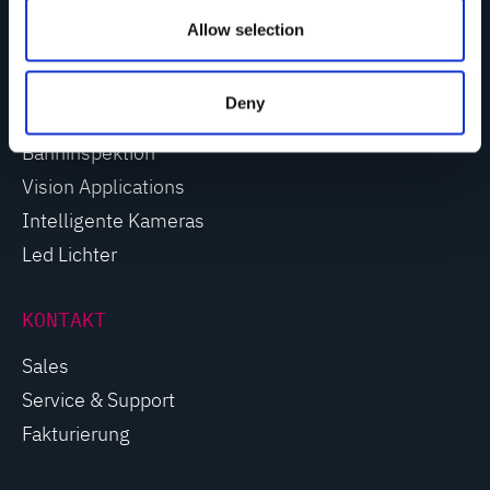
Video Galerie
n
Allow selection
PRODUKTE
Deny
Bahnüberwachung
Bahninspektion
Vision Applications
Intelligente Kameras
Led Lichter
KONTAKT
Sales
Service & Support
Fakturierung