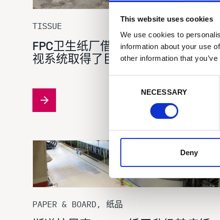
This website uses cookies
TISSUE
We use cookies to personalis
FPC卫生纸厂借助博西迈科思断纸监
information about your use of
视系统取得了巨大的效果
other information that you’ve
C
NECESSARY
o
n
s
e
n
t
Deny
S
e
l
e
PAPER & BOARD, 纸品
c