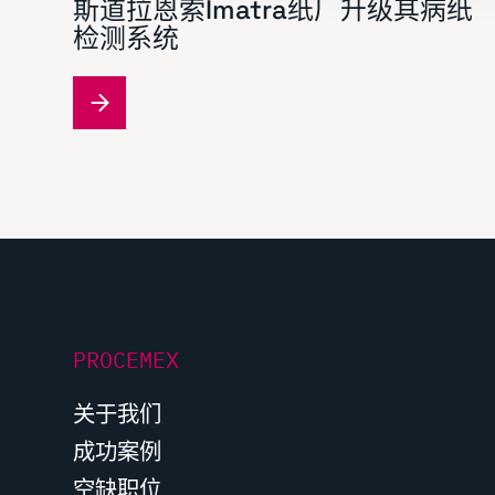
斯道拉恩索Imatra纸厂升级其病纸
t
检测系统
i
o
n
PROCEMEX
关于我们
成功案例
空缺职位