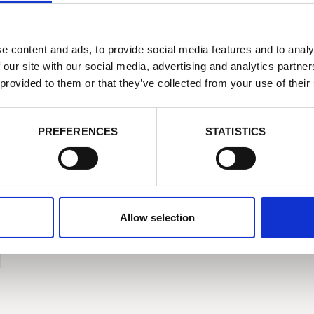
PAPER & BOARD, 纸品
e content and ads, to provide social media features and to analy
瑞典的BillerudKorsnäs公司购买博
 our site with our social media, advertising and analytics partn
西迈科思的大型集成式断纸监视和
 provided to them or that they’ve collected from your use of their
病纸检测系统
PREFERENCES
STATISTICS
Allow selection