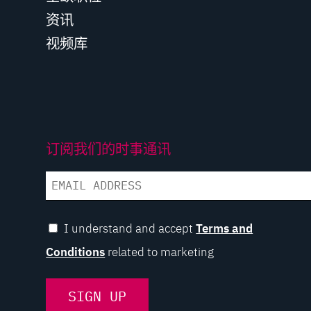
资讯
视频库
订阅我们的时事通讯
EMAIL
I understand and accept
Terms and
Conditions
related to marketing