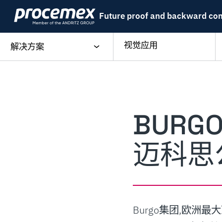
Skip
Future proof and backward co
to
content
视觉应用
解决方案
BUR
迈科思
Burgo集团,欧