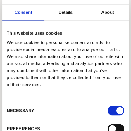
Consent
Details
About
TISSUE
FPC卫生纸厂借助博西迈科思断纸监视系统
This website uses cookies
取得了巨大的效果
We use cookies to personalise content and ads, to
provide social media features and to analyse our traffic.
We also share information about your use of our site with
our social media, advertising and analytics partners who
may combine it with other information that you’ve
provided to them or that they’ve collected from your use
of their services.
C
NECESSARY
o
n
s
PREFERENCES