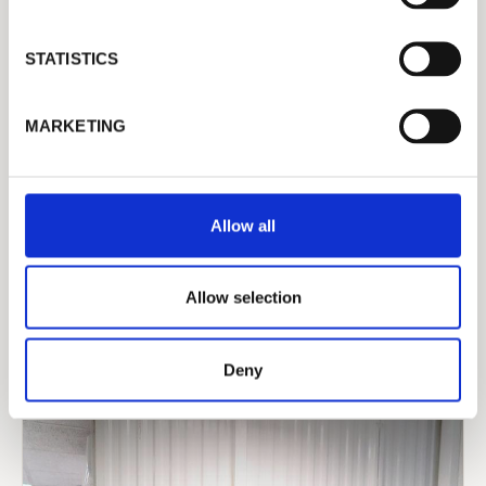
e
n
t
STATISTICS
S
e
MARKETING
l
e
c
t
Allow all
PAPER & BOARD, 纸品
i
o
瑞典的BillerudKorsnäs公司购买博西迈科思
n
的大型集成式断纸监视和病纸检测系统
Allow selection
Deny