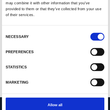
帮助你快速反应，没有丢失或错放行李的可能
may combine it with other information that you’ve
provided to them or that they’ve collected from your use
性（飞机上随身携带的东西）
of their services.
公文包大小的全数字视频记录和事件分析
大多数造纸企业的客户技术支持团队使用
C
包括断纸监视和纸病检测系统的全部应用工具
NECESSARY
o
紧凑且重量轻
n
全部断纸监视和纸病检测功能集成于便携式的
s
PREFERENCES
尺寸
e
n
兼容所有最新的摄像机和灯
t
STATISTICS
S
e
MARKETING
l
e
c
t
Allow all
i