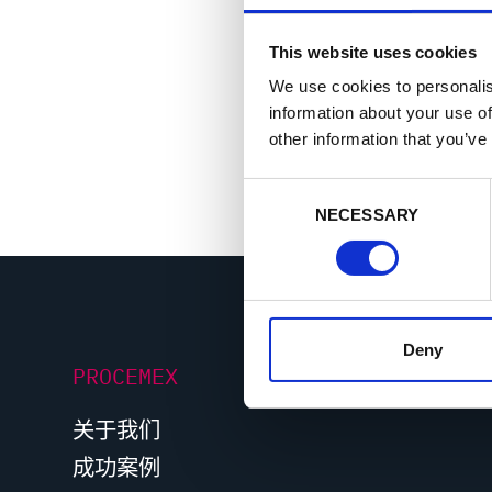
一个支持平台
加长系统使用寿
This website uses cookies
We use cookies to personalis
information about your use of
other information that you’ve
C
NECESSARY
o
n
s
e
n
t
Deny
PROCEMEX
S
e
关于我们
l
e
成功案例
c