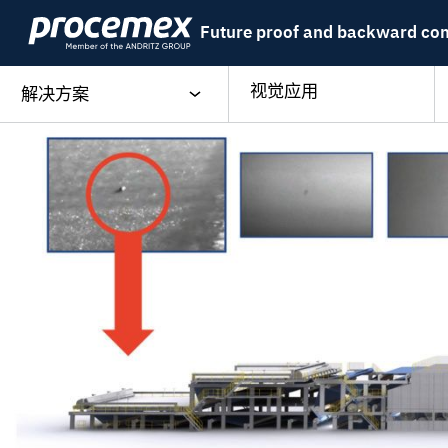
Skip
Future proof and backward co
to
content
视觉应用
解决方案