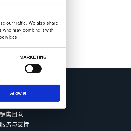
se our traffic. We also share
ers who may combine it with
 services.
MARKETING
Allow all
联系方式
销售团队
服务与支持