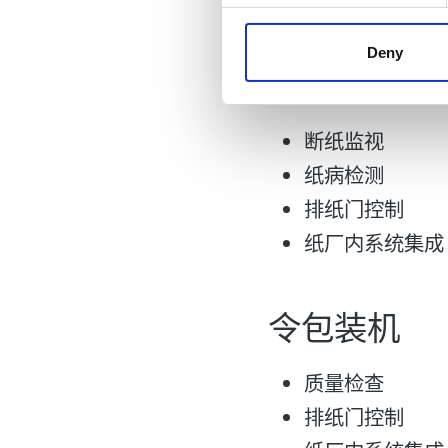
纸厂内系统集成
e
n
t
Deny
切纸机
S
e
l
断纸监视
e
纸病检测
c
t
排纸门控制
i
纸厂内系统集成
o
n
令包装机
质量检查
排纸门控制