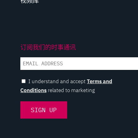
视频库
订阅我们的时事通讯
EMAIL
I understand and accept
Terms and
Conditions
related to marketing
SIGN UP