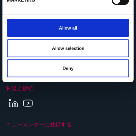
MARKETING
ウェブモニタリングシステム
l
欠陥検査システム
e
c
ビジョン アプリケーション
t
Allow all
スマート カメラ
i
LED 照明
o
n
Allow selection
お問い合わせ先
Deny
お問い合わせ先
私達と接続
LINKEDIN
YOUTUBE
ニュースレターに登録する