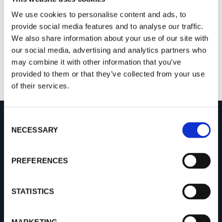
We use cookies to personalise content and ads, to
provide social media features and to analyse our traffic.
We also share information about your use of our site with
our social media, advertising and analytics partners who
may combine it with other information that you’ve
provided to them or that they’ve collected from your use
of their services.
C
NECESSARY
o
PROCEMEX
n
s
Procemexについて
PREFERENCES
e
サクセ スストーリー
n
t
STATISTICS
製品群
S
e