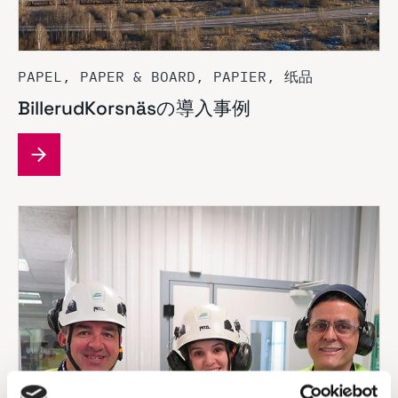
PAPEL, PAPER & BOARD, PAPIER, 纸品
BillerudKorsnäsの導入事例