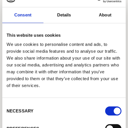
Consent
Details
About
This website uses cookies
We use cookies to personalise content and ads, to
provide social media features and to analyse our traffic.
We also share information about your use of our site with
PAPEL, PAPER & BOARD, PAPIER, 纸品
our social media, advertising and analytics partners who
may combine it with other information that you’ve
Barcelona Cartonboard（スペイン）の
WISへの投資事例
provided to them or that they’ve collected from your use
of their services.
C
NECESSARY
o
n
s