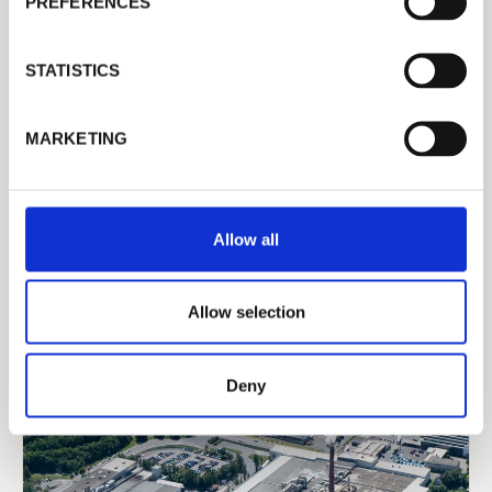
PREFERENCES
e
n
t
STATISTICS
PAPEL, PAPER & BOARD, PAPIER, 纸品
S
Stora Enso（フィンランド）のWISアッ
e
MARKETING
プグレード事例
l
e
c
t
Allow all
i
o
n
Allow selection
Deny