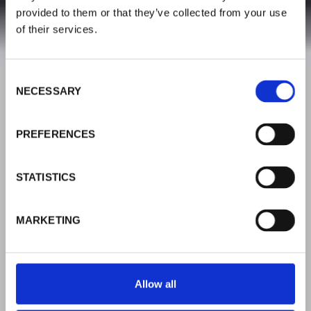
provided to them or that they’ve collected from your use
of their services.
C
NECESSARY
o
n
s
PREFERENCES
e
n
t
STATISTICS
S
e
MARKETING
l
e
c
t
Allow all
i
o