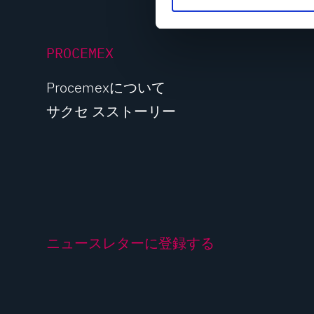
S
e
l
PROCEMEX
e
c
Procemexについて
t
サクセ スストーリー
i
o
n
ニュースレターに登録する