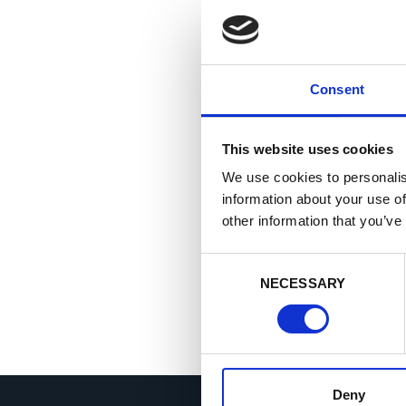
Consent
This website uses cookies
We use cookies to personalis
information about your use of
other information that you’ve
C
NECESSARY
o
n
s
e
n
t
Deny