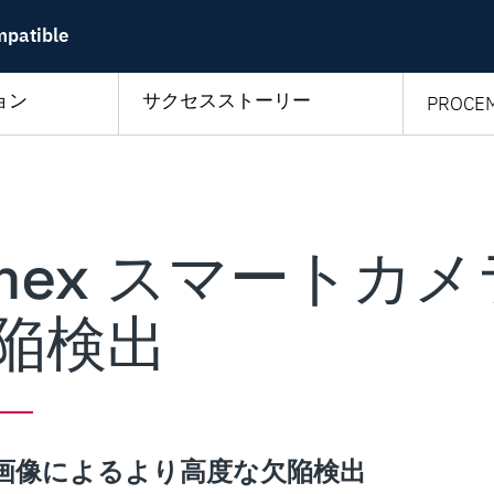
mpatible
ョン
サクセスストーリー
PROC
emex スマートカ
陥検出
画像によるより高度な欠陥検出